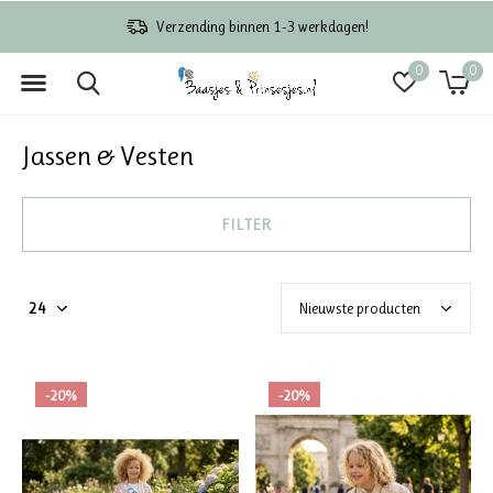
Niet goed = Geld terug!
0
0
Jassen & Vesten
FILTER
-20%
-20%