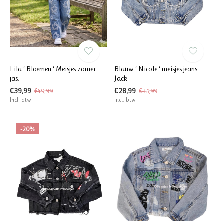
Lila ‘ Bloemen ‘ Meisjes zomer
Blauw ‘ Nicole ‘ meisjes jeans
jas.
Jack
€39,99
€28,99
€49,99
€35,99
Incl. btw
Incl. btw
-20%