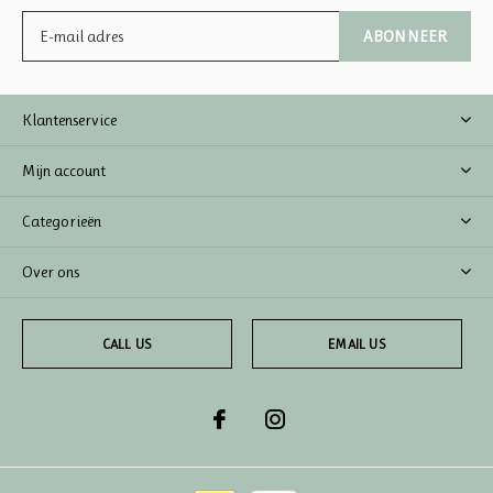
ABONNEER
Klantenservice
Mijn account
Categorieën
Over ons
CALL US
EMAIL US