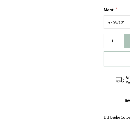
Maat:
*
Gr
Va
Be
Dit Leuke Colbe