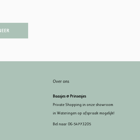
NEER
Over ons
Baasjes & Prinsesjes
Private Shopping in onze showroom
in Wateringen op afspraak mogelijk!
Bel naar 06-54773205