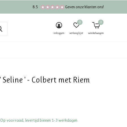
8.5
Geven onze klanten ons!
0
0
inloggen
verlanglijst
winkelwagen
' Seline ' - Colbert met Riem
 Op voorraad, levertijd binnen 1-3 werkdagen