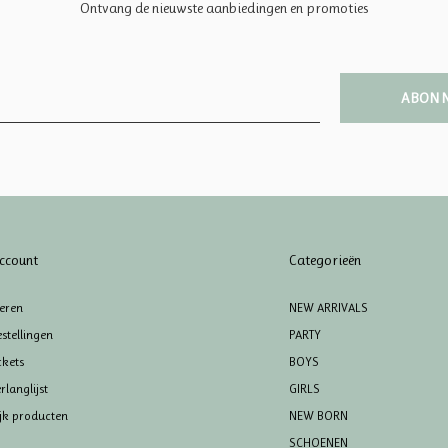
Ontvang de nieuwste aanbiedingen en promoties
ABON
ccount
Categorieën
reren
NEW ARRIVALS
stellingen
PARTY
ckets
BOYS
rlanglijst
GIRLS
ijk producten
NEW BORN
SCHOENEN