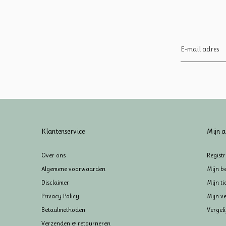
Klantenservice
Mijn a
Over ons
Regist
Algemene voorwaarden
Mijn be
Disclaimer
Mijn ti
Privacy Policy
Mijn ve
Betaalmethoden
Vergel
Verzenden & retourneren