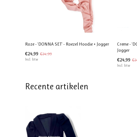
Roze - 'DONNA SET' - Roezel Hoodie + Jogger
Creme - 'D
Jogger
€24,99
€34,99
Incl. btw
€24,99
€3
Incl. btw
Recente artikelen