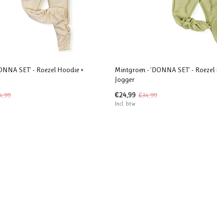
ONNA SET' - Roezel Hoodie +
Mintgroen - 'DONNA SET' - Roezel
Jogger
€24,99
4,99
€34,99
Incl. btw