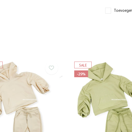
Toevoegen
SALE
-29%