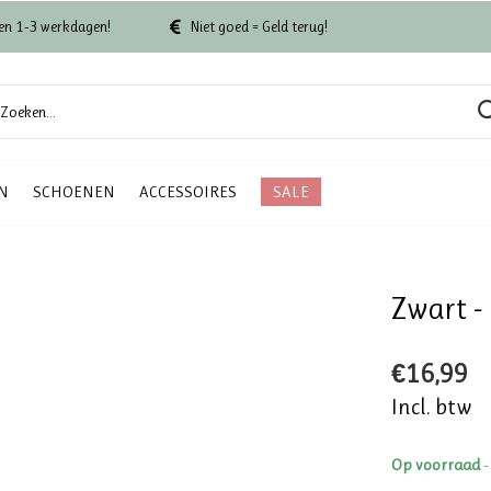
en 1-3 werkdagen!
Niet goed = Geld terug!
N
SCHOENEN
ACCESSOIRES
SALE
Zwart - 
€16,99
Incl. btw
Op voorraad
-