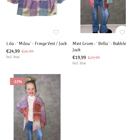
Lila - ' Milou ' - Fringe Vest / Jack
Mint Groen - ' Bella ' - Bubble
Jack
€24,99
€34,99
Incl. btw
€19,99
€29,99
Incl. btw
-33%