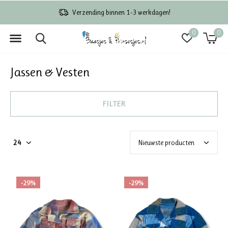
Verzending binnen 1-3 werkdagen!
0
0
Jassen & Vesten
FILTER
-29%
-29%