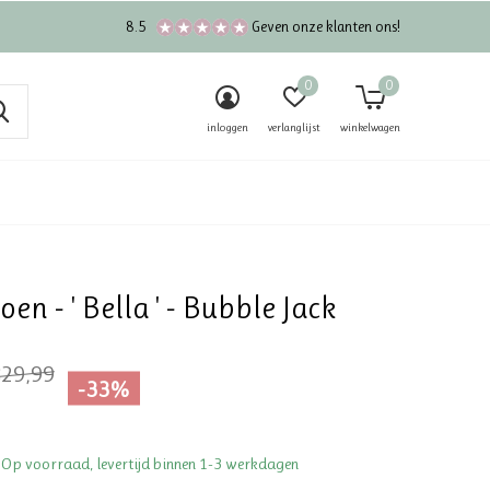
8.5
Geven onze klanten ons!
0
0
inloggen
verlanglijst
winkelwagen
en - ' Bella ' - Bubble Jack
29,99
-33%
 Op voorraad, levertijd binnen 1-3 werkdagen