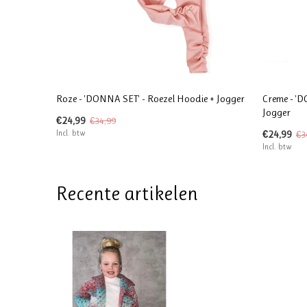
Roze - 'DONNA SET' - Roezel Hoodie + Jogger
Creme - 'D
Jogger
€24,99
€34,99
Incl. btw
€24,99
€3
Incl. btw
Recente artikelen