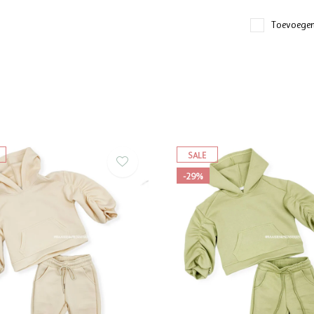
Toevoegen
SALE
-29%