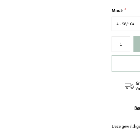
Maat:
*
Gr
Va
Be
Deze geweldige 