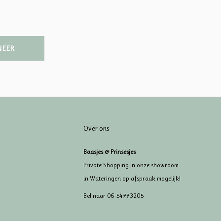
NEER
Over ons
Baasjes & Prinsesjes
Private Shopping in onze showroom
in Wateringen op afspraak mogelijk!
Bel naar 06-54773205