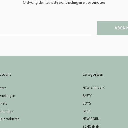
Ontvang de nieuwste aanbiedingen en promoties
ABON
ccount
Categorieën
reren
NEW ARRIVALS
stellingen
PARTY
ckets
BOYS
rlanglijst
GIRLS
ijk producten
NEW BORN
SCHOENEN