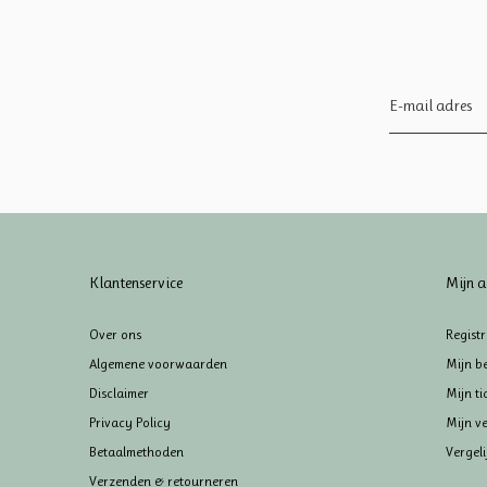
Klantenservice
Mijn a
Over ons
Regist
Algemene voorwaarden
Mijn be
Disclaimer
Mijn ti
Privacy Policy
Mijn ve
Betaalmethoden
Vergel
Verzenden & retourneren