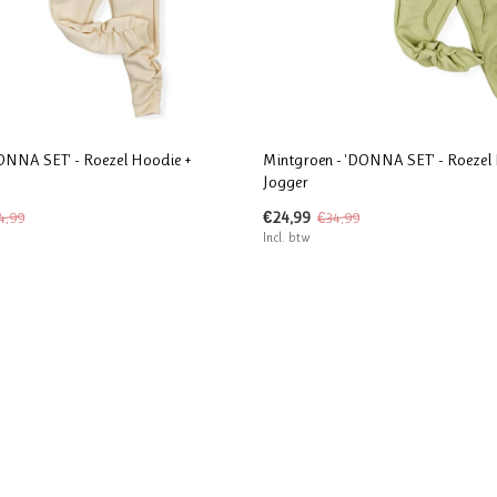
ONNA SET' - Roezel Hoodie +
Mintgroen - 'DONNA SET' - Roezel
Jogger
€24,99
4,99
€34,99
Incl. btw