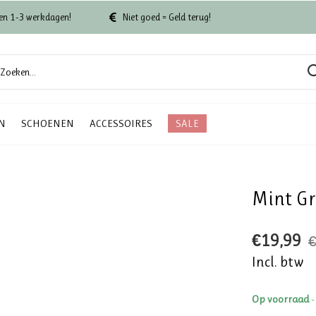
en 1-3 werkdagen!
Niet goed = Geld terug!
N
SCHOENEN
ACCESSOIRES
SALE
Mint Gro
€19,99
€
Incl. btw
Op voorraad
-