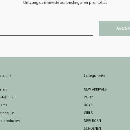
Ontvang de nieuwste aanbiedingen en promoties
ABON
ccount
Categorieën
reren
NEW ARRIVALS
stellingen
PARTY
ckets
BOYS
rlanglijst
GIRLS
ijk producten
NEW BORN
SCHOENEN