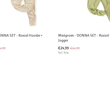
ONNA SET' - Roezel Hoodie +
Mintgroen - 'DONNA SET' - Roezel
Jogger
€24,99
4,99
€34,99
Incl. btw