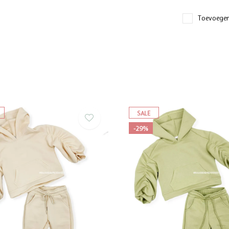
Toevoegen
SALE
-29%