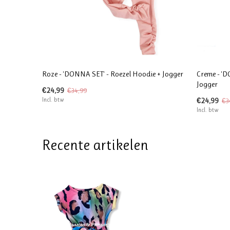
Roze - 'DONNA SET' - Roezel Hoodie + Jogger
Creme - 'D
Jogger
€24,99
€34,99
Incl. btw
€24,99
€3
Incl. btw
Recente artikelen