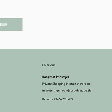
NEER
Over ons
Baasjes & Prinsesjes
Private Shopping in onze showroom
in Wateringen op afspraak mogelijk!
Bel naar 06-54773205