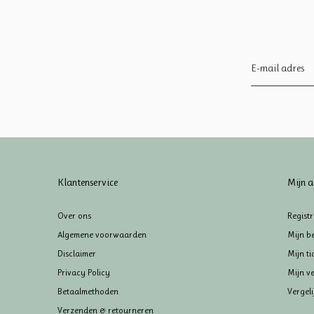
Klantenservice
Mijn a
Over ons
Regist
Algemene voorwaarden
Mijn be
Disclaimer
Mijn ti
Privacy Policy
Mijn ve
Betaalmethoden
Vergel
Verzenden & retourneren