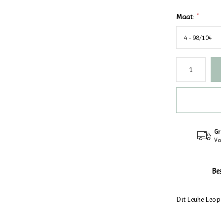
Maat:
*
Gr
Va
Be
Dit Leuke Leop