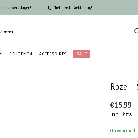
en 1-3 werkdagen!
Niet goed = Geld terug!
N
SCHOENEN
ACCESSOIRES
SALE
Roze - '
€15,99
Incl. btw
Op voorraad
-