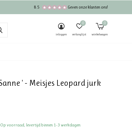
8.5
Geven onze klanten ons!
0
0
inloggen
verlanglijst
winkelwagen
 Sanne ' - Meisjes Leopard jurk
 Op voorraad, levertijd binnen 1-3 werkdagen