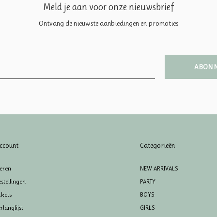
Meld je aan voor onze nieuwsbrief
Ontvang de nieuwste aanbiedingen en promoties
ABON
ccount
Categorieën
reren
NEW ARRIVALS
stellingen
PARTY
ckets
BOYS
rlanglijst
GIRLS