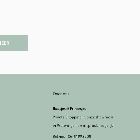
NEER
Over ons
Baasjes & Prinsesjes
Private Shopping in onze showroom
in Wateringen op afspraak mogelijk!
Bel naar 06-54773205