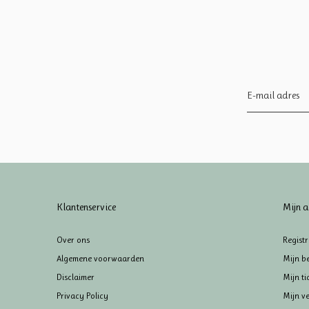
Klantenservice
Mijn a
Over ons
Regist
Algemene voorwaarden
Mijn be
Disclaimer
Mijn ti
Privacy Policy
Mijn ve