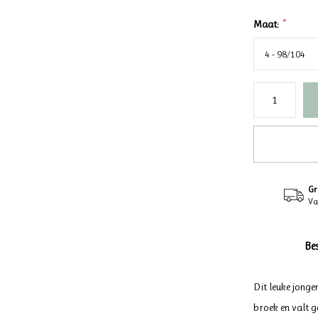
Maat:
*
Gr
Va
Be
Dit leuke jonge
broek en valt 