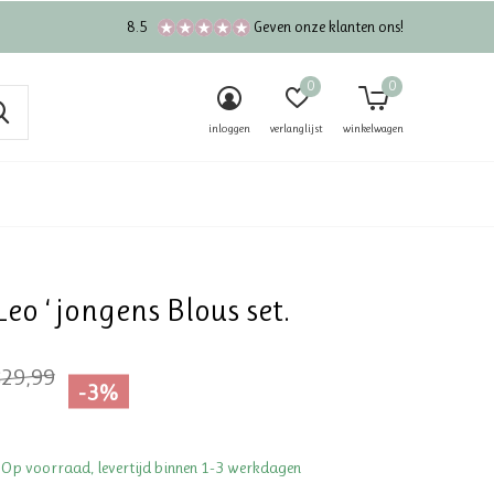
8.5
Geven onze klanten ons!
0
0
inloggen
verlanglijst
winkelwagen
Leo ‘ jongens Blous set.
29,99
-3%
 Op voorraad, levertijd binnen 1-3 werkdagen