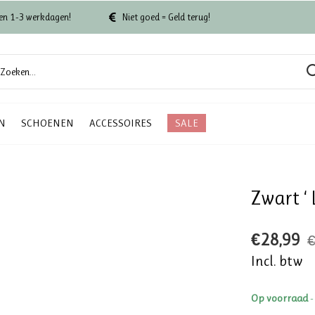
en 1-3 werkdagen!
Niet goed = Geld terug!
N
SCHOENEN
ACCESSOIRES
SALE
Zwart ‘ 
€28,99
€
Incl. btw
Op voorraad
-