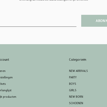
ABON
ccount
Categorieën
reren
NEW ARRIVALS
stellingen
PARTY
ckets
BOYS
rlanglijst
GIRLS
ijk producten
NEW BORN
SCHOENEN