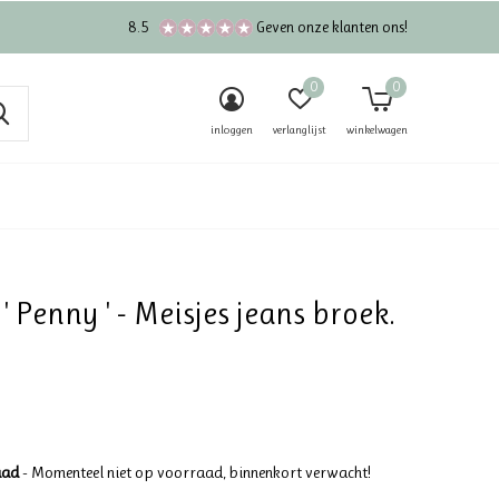
8.5
Geven onze klanten ons!
0
0
inloggen
verlanglijst
winkelwagen
' Penny ' - Meisjes jeans broek.
aad
- Momenteel niet op voorraad, binnenkort verwacht!