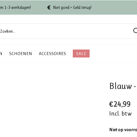
en 1-3 werkdagen!
Niet goed = Geld terug!
N
SCHOENEN
ACCESSOIRES
SALE
Blauw - 
€24,99
Incl. btw
Niet op voorr