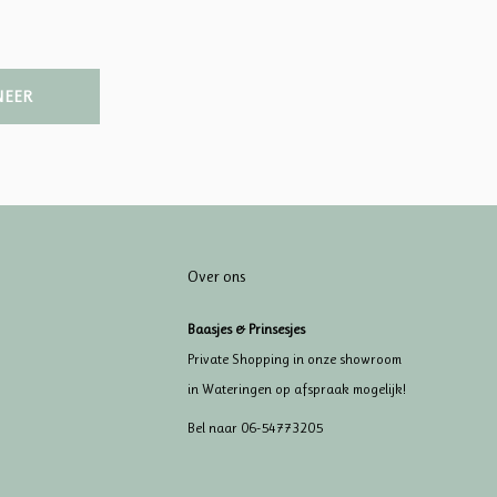
NEER
Over ons
Baasjes & Prinsesjes
Private Shopping in onze showroom
in Wateringen op afspraak mogelijk!
Bel naar 06-54773205