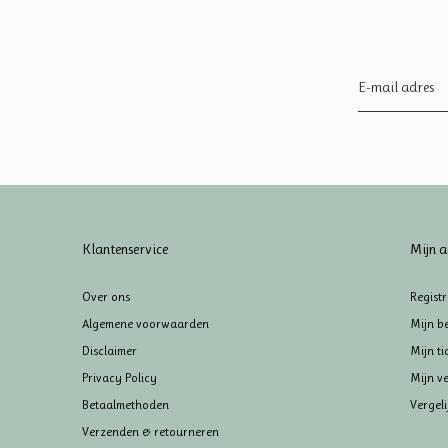
Klantenservice
Mijn a
Over ons
Regist
Algemene voorwaarden
Mijn be
Disclaimer
Mijn ti
Privacy Policy
Mijn ve
Betaalmethoden
Vergel
Verzenden & retourneren