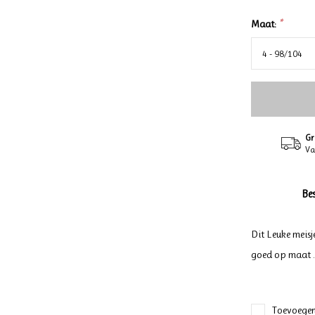
Maat:
*
Gr
Va
Be
Dit Leuke meisj
goed op maat .
Toevoegen