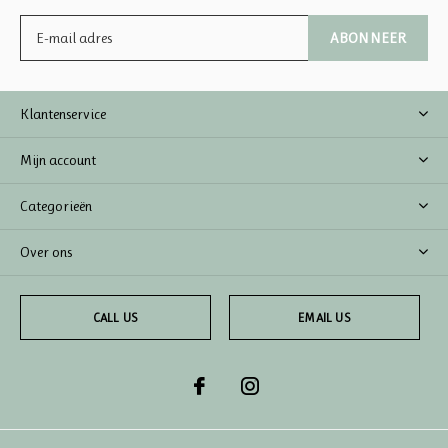
ABONNEER
Klantenservice
Mijn account
Categorieën
Over ons
CALL US
EMAIL US