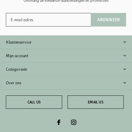
Ontvang de nieuwste aanbiedingen en promoties
ABONNEER
Klantenservice
Mijn account
Categorieën
Over ons
CALL US
EMAIL US