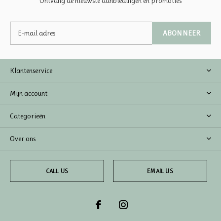
Ontvang de nieuwste aanbiedingen en promoties
ABONNEER
Klantenservice
Mijn account
Categorieën
Over ons
CALL US
EMAIL US