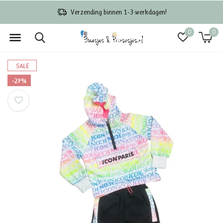
Verzending binnen 1-3 werkdagen!
0
0
SALE
-27%