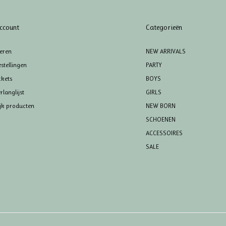
ccount
Categorieën
reren
NEW ARRIVALS
stellingen
PARTY
ckets
BOYS
rlanglijst
GIRLS
ijk producten
NEW BORN
SCHOENEN
ACCESSOIRES
SALE