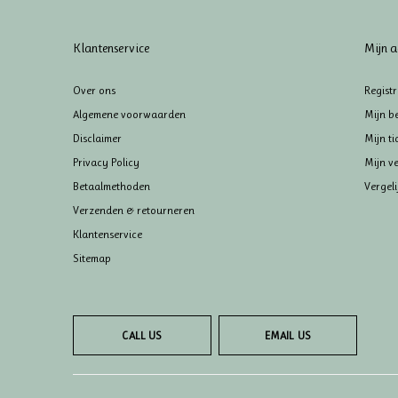
Klantenservice
Mijn a
Over ons
Regist
Algemene voorwaarden
Mijn be
Disclaimer
Mijn ti
Privacy Policy
Mijn ve
Betaalmethoden
Vergel
Verzenden & retourneren
Klantenservice
Sitemap
CALL US
EMAIL US