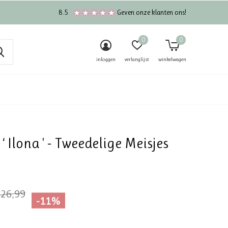
8.5
Geven onze klanten ons!
0
0
inloggen
verlanglijst
winkelwagen
‘ Ilona ' - Tweedelige Meisjes
26,99
-11%