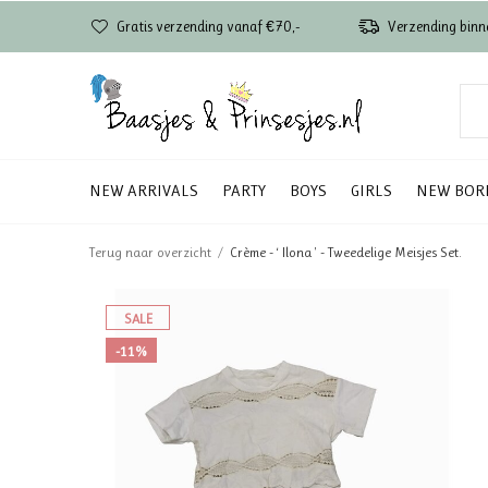
Gratis verzending vanaf €70,-
Verzending binn
NEW ARRIVALS
PARTY
BOYS
GIRLS
NEW BOR
Terug naar overzicht
Crème - ‘ Ilona ' - Tweedelige Meisjes Set.
SALE
-11%