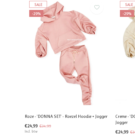
SALE
SALE
-29%
-29%
Roze - 'DONNA SET' - Roezel Hoodie + Jogger
Creme - 'D
Jogger
€24,99
€34,99
Incl. btw
€24,99
€3