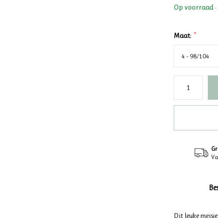
Op voorraad
-
Maat:
*
Gr
Va
Be
Dit leuke meisje