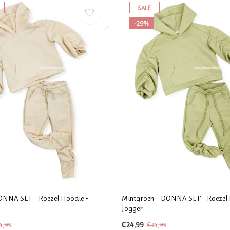
SALE
-29%
ONNA SET' - Roezel Hoodie +
Mintgroen - 'DONNA SET' - Roezel
Jogger
€24,99
4,99
€34,99