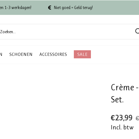
en 1-3 werkdagen!
Niet goed = Geld terug!
N
SCHOENEN
ACCESSOIRES
SALE
Crème - 
Set.
€23,99
€
Incl. btw