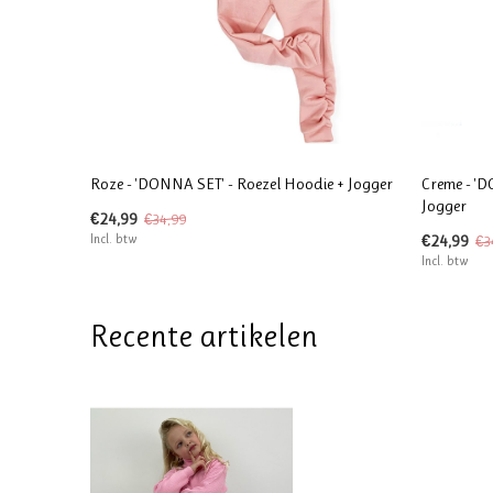
Roze - 'DONNA SET' - Roezel Hoodie + Jogger
Creme - 'D
Jogger
€24,99
€34,99
Incl. btw
€24,99
€3
Incl. btw
Recente artikelen