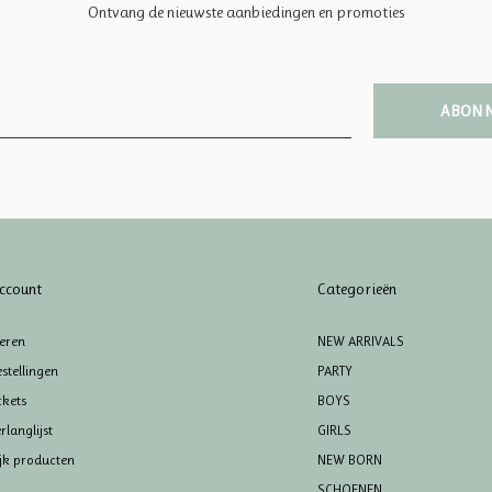
Ontvang de nieuwste aanbiedingen en promoties
ABON
ccount
Categorieën
reren
NEW ARRIVALS
stellingen
PARTY
ckets
BOYS
rlanglijst
GIRLS
ijk producten
NEW BORN
SCHOENEN