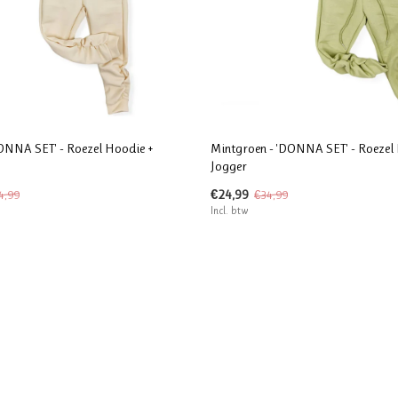
ONNA SET' - Roezel Hoodie +
Mintgroen - 'DONNA SET' - Roezel
Jogger
€24,99
4,99
€34,99
Incl. btw