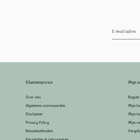
Klantenservice
Mijn a
Over ons
Regist
Algemene voorwaarden
Mijn be
Disclaimer
Mijn ti
Privacy Policy
Mijn ve
Betaalmethoden
Vergel
Verzenden & retourneren