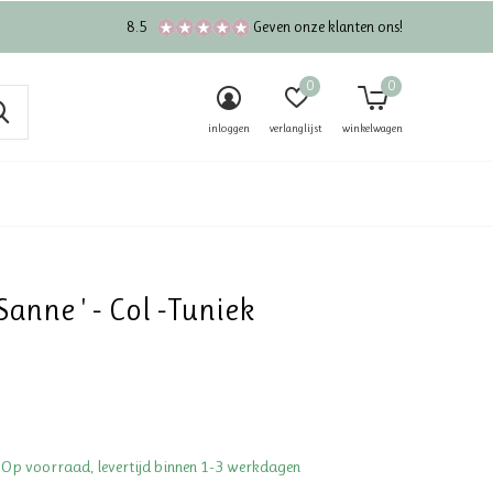
8.5
Geven onze klanten ons!
0
0
inloggen
verlanglijst
winkelwagen
 Sanne ' - Col -Tuniek
 Op voorraad, levertijd binnen 1-3 werkdagen