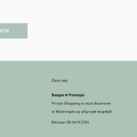
NEER
Over ons
Baasjes & Prinsesjes
Private Shopping in onze showroom
in Wateringen op afspraak mogelijk!
Bel naar 06-54773205