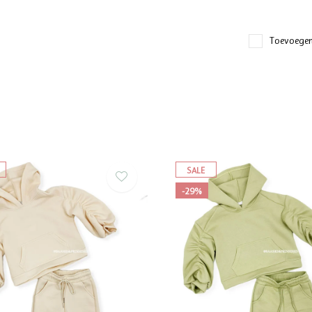
Toevoegen
SALE
-29%