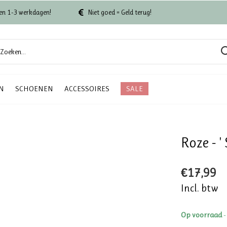
en 1-3 werkdagen!
Niet goed = Geld terug!
N
SCHOENEN
ACCESSOIRES
SALE
Roze - '
€17,99
Incl. btw
Op voorraad
-