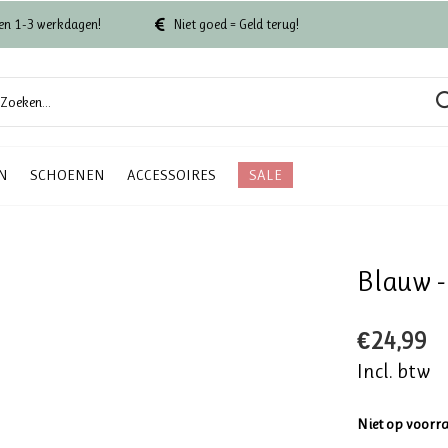
en 1-3 werkdagen!
Niet goed = Geld terug!
N
SCHOENEN
ACCESSOIRES
SALE
Blauw - 
€24,99
Incl. btw
Niet op voorr