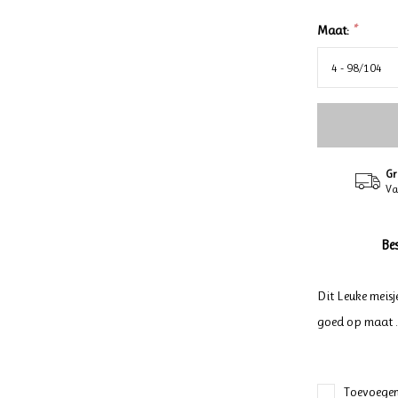
Maat:
*
Gr
Va
Be
Dit Leuke meisj
goed op maat .
Toevoegen