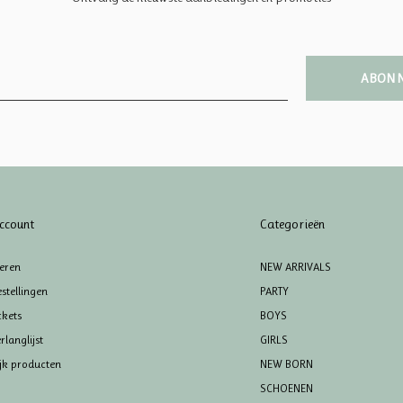
ABON
ccount
Categorieën
reren
NEW ARRIVALS
stellingen
PARTY
ckets
BOYS
rlanglijst
GIRLS
ijk producten
NEW BORN
SCHOENEN