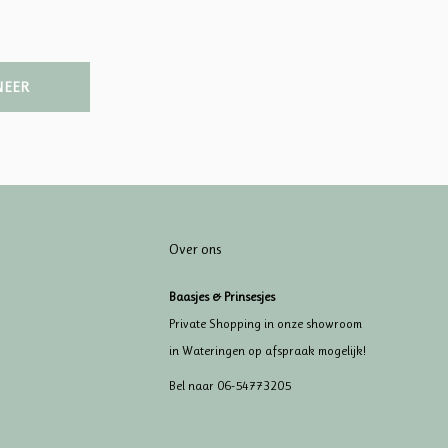
NEER
Over ons
Baasjes & Prinsesjes
Private Shopping in onze showroom
in Wateringen op afspraak mogelijk!
Bel naar 06-54773205