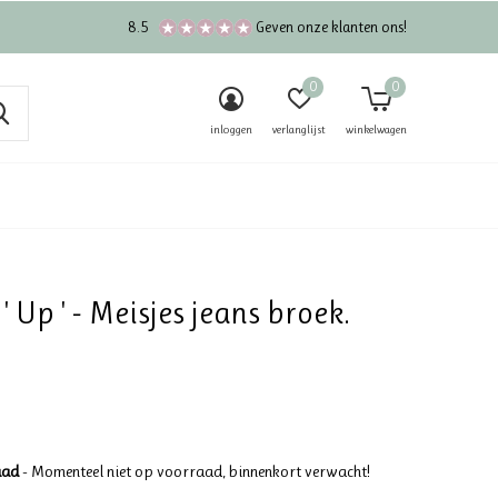
8.5
Geven onze klanten ons!
0
0
inloggen
verlanglijst
winkelwagen
' Up ' - Meisjes jeans broek.
aad
- Momenteel niet op voorraad, binnenkort verwacht!