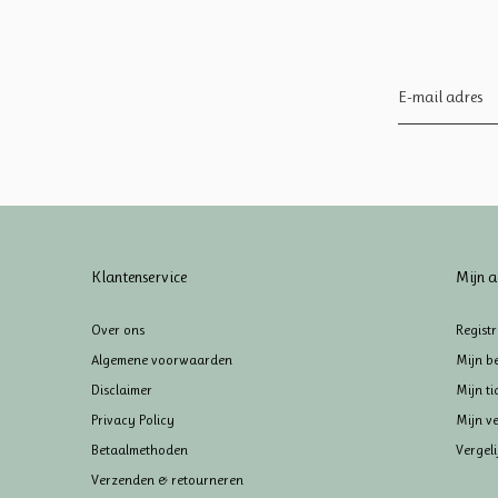
Klantenservice
Mijn a
Over ons
Regist
Algemene voorwaarden
Mijn be
Disclaimer
Mijn ti
Privacy Policy
Mijn ve
Betaalmethoden
Vergel
Verzenden & retourneren