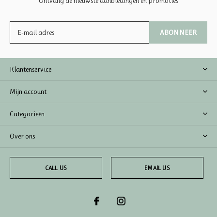
Ontvang de nieuwste aanbiedingen en promoties
ABONNEER
Klantenservice
Mijn account
Categorieën
Over ons
CALL US
EMAIL US