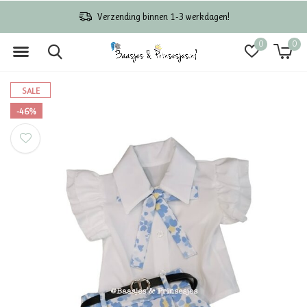
Verzending binnen 1-3 werkdagen!
0
0
SALE
-46%