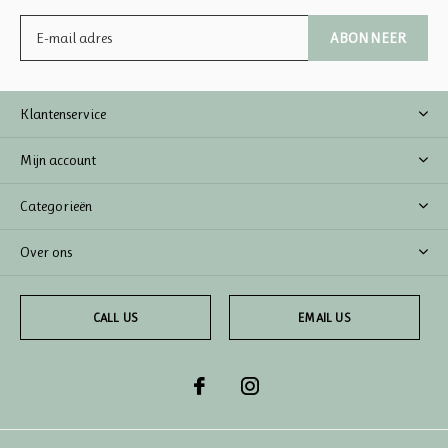
ABONNEER
Klantenservice
Mijn account
Categorieën
Over ons
CALL US
EMAIL US