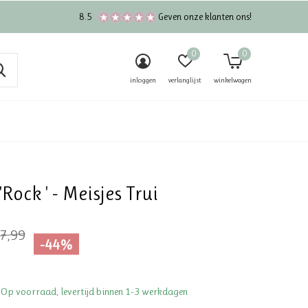
8.5
Geven onze klanten ons!
0
0
inloggen
verlanglijst
winkelwagen
'Rock ' - Meisjes Trui
7,99
-44%
 Op voorraad, levertijd binnen 1-3 werkdagen