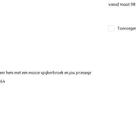
vanaf maat 98
Toevoegen
eer hem met een mooie spijkerbroek en jou prinsesje
164