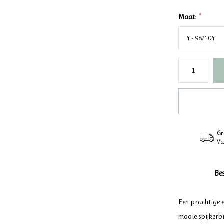
Maat:
*
Gr
Va
Be
Een prachtige e
mooie spijkerbr