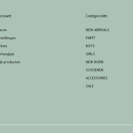
ccount
Categorieën
reren
NEW ARRIVALS
stellingen
PARTY
ckets
BOYS
rlanglijst
GIRLS
ijk producten
NEW BORN
SCHOENEN
ACCESSOIRES
SALE