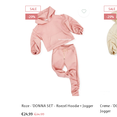
SALE
SALE
-29%
-29%
Roze - 'DONNA SET' - Roezel Hoodie + Jogger
Creme - 'D
Jogger
€24,99
€34,99