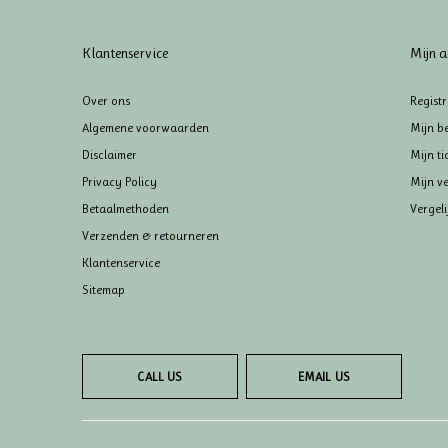
Klantenservice
Mijn a
Over ons
Regist
Algemene voorwaarden
Mijn be
Disclaimer
Mijn ti
Privacy Policy
Mijn ve
Betaalmethoden
Vergel
Verzenden & retourneren
Klantenservice
Sitemap
CALL US
EMAIL US