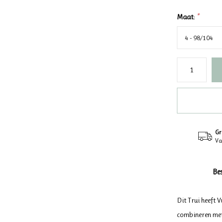
Maat:
*
Gr
Va
Be
Dit Trui heeft 
combineren met