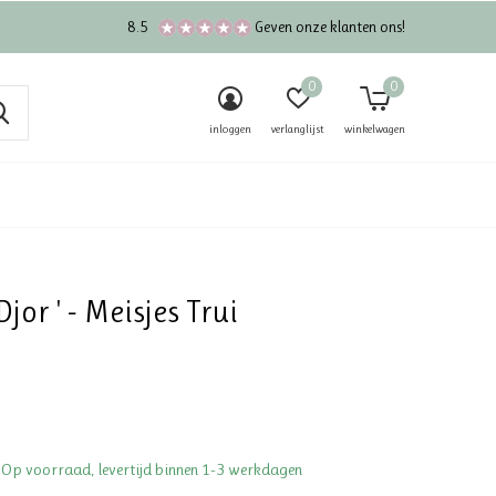
8.5
Geven onze klanten ons!
0
0
inloggen
verlanglijst
winkelwagen
 Djor ' - Meisjes Trui
 Op voorraad, levertijd binnen 1-3 werkdagen