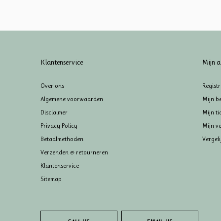
Klantenservice
Mijn a
Over ons
Regist
Algemene voorwaarden
Mijn be
Disclaimer
Mijn ti
Privacy Policy
Mijn ve
Betaalmethoden
Vergel
Verzenden & retourneren
Klantenservice
Sitemap