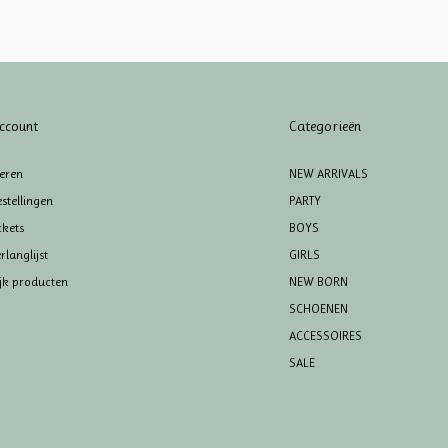
ccount
Categorieën
reren
NEW ARRIVALS
stellingen
PARTY
ckets
BOYS
rlanglijst
GIRLS
ijk producten
NEW BORN
SCHOENEN
ACCESSOIRES
SALE