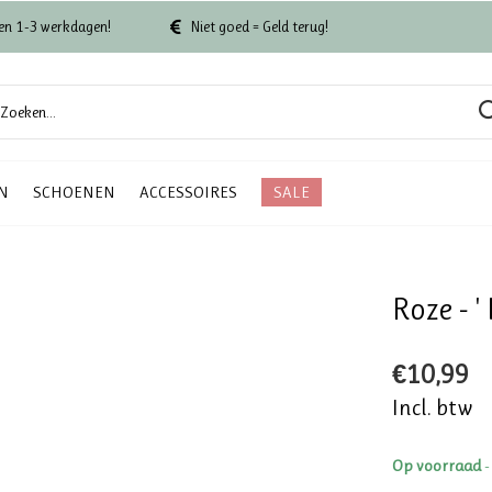
en 1-3 werkdagen!
Niet goed = Geld terug!
N
SCHOENEN
ACCESSOIRES
SALE
Roze - '
€10,99
Incl. btw
Op voorraad
-