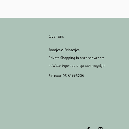
Over ons
Baasjes & Prinsesjes
Private Shopping in onze showroom
in Wateringen op afspraak mogelijk!
Bel naar 06-54773205