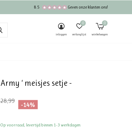
8.5
Geven onze klanten ons!
0
0
inloggen
verlanglijst
winkelwagen
 Army ‘ meisjes setje -
28,99
-14%
 Op voorraad, levertijd binnen 1-3 werkdagen