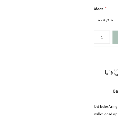
Maat:
*
Gr
Va
Be
Dit leuke Army 
vallen goed op