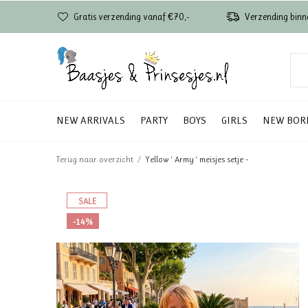
Gratis verzending vanaf €70,-
Verzending binn
NEW ARRIVALS
PARTY
BOYS
GIRLS
NEW BOR
Terug naar overzicht
Yellow ‘ Army ‘ meisjes setje -
SALE
-14%