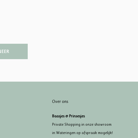
NEER
Over ons
Baasjes & Prinsesjes
Private Shopping in onze showroom
in Wateringen op afspraak mogelijk!