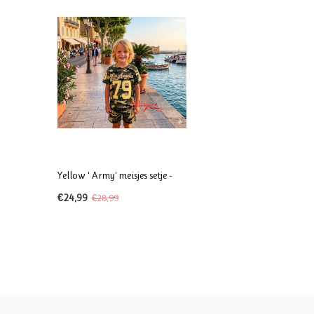
Yellow ‘ Army‘ meisjes setje -
€24,99
€28,99