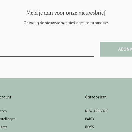
Meld je aan voor onze nieuwsbrief
Ontvang de nieuwste aanbiedingen en promoties
ABON
ccount
Categorieën
reren
NEW ARRIVALS
stellingen
PARTY
ckets
BOYS