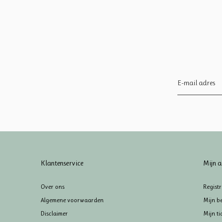
Klantenservice
Mijn a
Over ons
Regist
Algemene voorwaarden
Mijn be
Disclaimer
Mijn ti