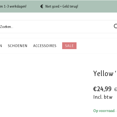
en 1-3 werkdagen!
Niet goed = Geld terug!
N
SCHOENEN
ACCESSOIRES
SALE
Yellow ‘
€24,99
€
Incl. btw
Op voorraad
-