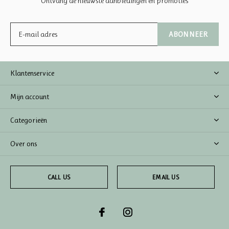
Ontvang de nieuwste aanbiedingen en promoties
ABONNEER
Klantenservice
Mijn account
Categorieën
Over ons
CALL US
EMAIL US