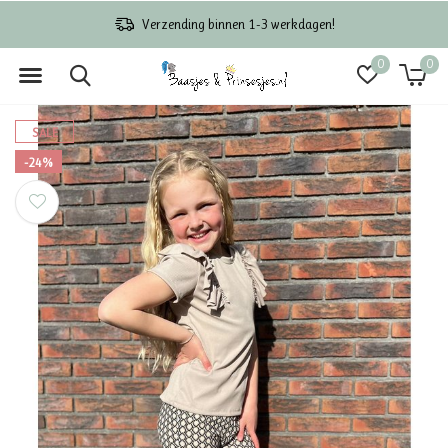
Verzending binnen 1-3 werkdagen!
0
0
SALE
-24%