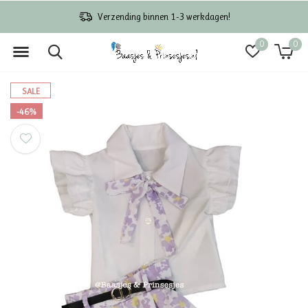
Verzending binnen 1-3 werkdagen!
0
0
SALE
-46%