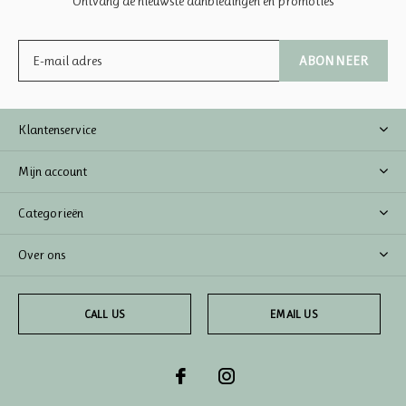
Ontvang de nieuwste aanbiedingen en promoties
ABONNEER
Klantenservice
Mijn account
Categorieën
Over ons
CALL US
EMAIL US